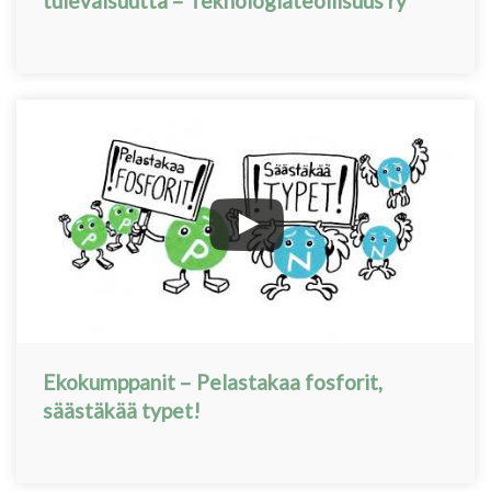
tulevaisuutta – Teknologiateollisuus ry
Ekokumppanit – Pelastakaa fosforit,
säästäkää typet!