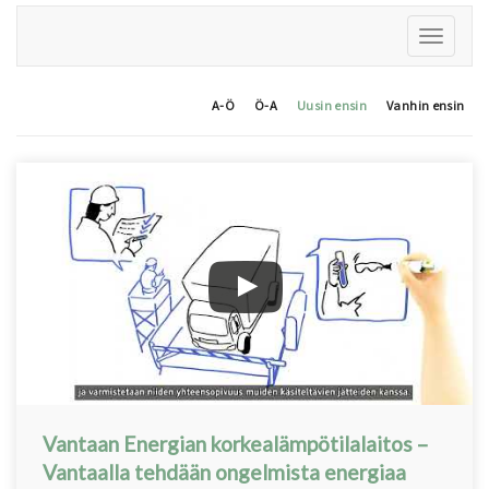
A-Ö
Ö-A
Uusin ensin
Vanhin ensin
Vantaan Energian korkealämpötilalaitos –
Vantaalla tehdään ongelmista energiaa